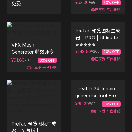
¥62.30
¥89
30
% OFF
免费
已享受
平台补贴
Prefab 预览图标生成
器 - PRO | Ultimate
VFX Mesh
Thumbnails: Prefab
Generator 特效师专
Preview Icon
¥143.50
¥205
30
% OFF
用模型生成工具
Generator - PRO
已享受
平台补贴
¥61.60
¥88
30
% OFF
已享受
平台补贴
Tileable 3d terrain
generator tool Pro
平铺式 3D 地形生成
¥69.30
¥99
30
% OFF
工具 (专业版)
已享受
平台补贴
Prefab 预览图标生成
器 - 免费版 |