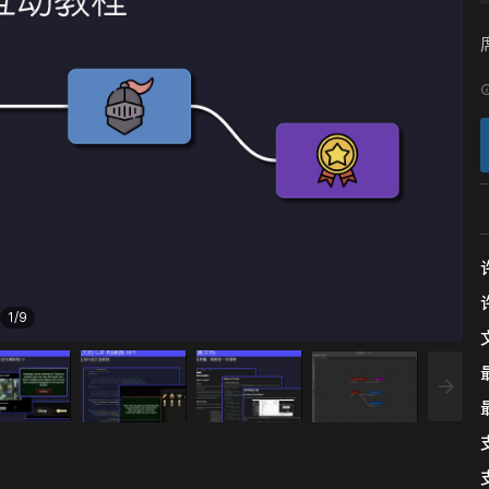
1
/
9