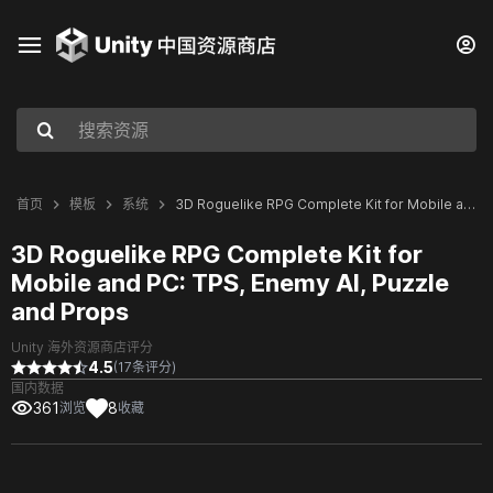
首页
模板
系统
3D Roguelike RPG Complete Kit for Mobile and PC: TPS, Enemy AI, Puzzle and Props
3D Roguelike RPG Complete Kit for
Mobile and PC: TPS, Enemy AI, Puzzle
and Props
Unity 海外资源商店评分
4.5
(17条评分)
国内数据
361
8
浏览
收藏