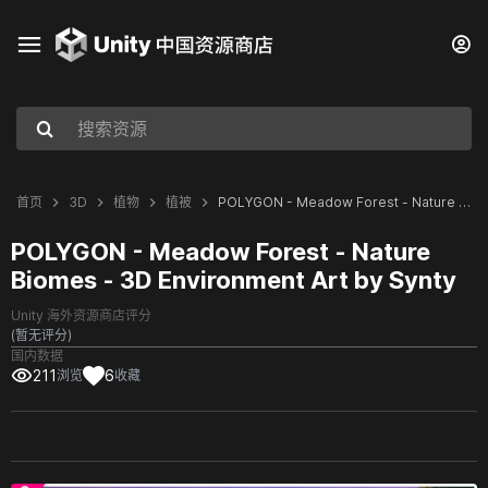
首页
3D
植物
植被
POLYGON - Meadow Forest - Nature Biomes - 3D Environment Art by Synty
POLYGON - Meadow Forest - Nature
Biomes - 3D Environment Art by Synty
Unity 海外资源商店评分
(暂无评分)
国内数据
211
6
浏览
收藏