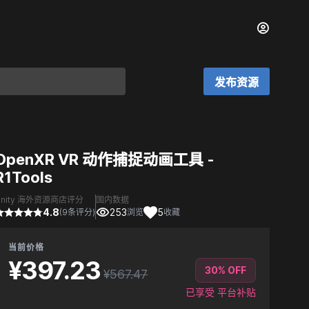
发布资源
OpenXR VR 动作捕捉动画工具 -
R1Tools
Unity 海外资源商店评分
国内数据
4.8
253
5
(9条评分)
浏览
收藏
当前价格
¥397.23
30% OFF
¥567.47
已享受 平台补贴