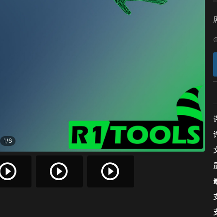
1
/
6