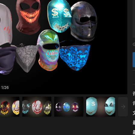
1
/
26