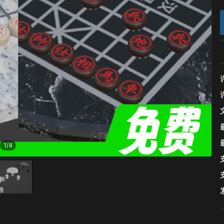
1
/
4