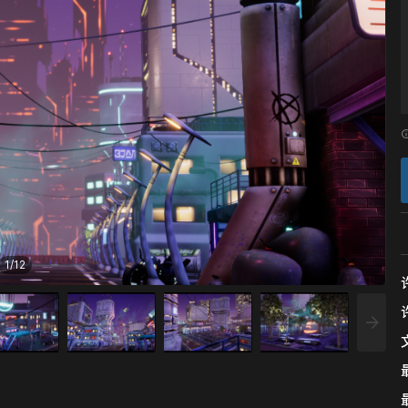
1
/
12