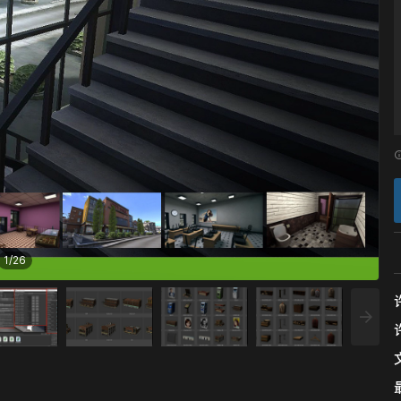
1
/
26