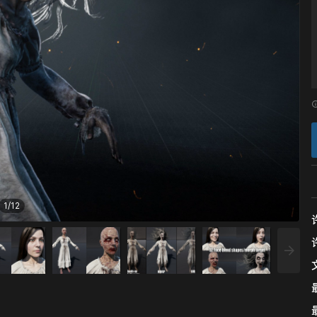
1
/
12