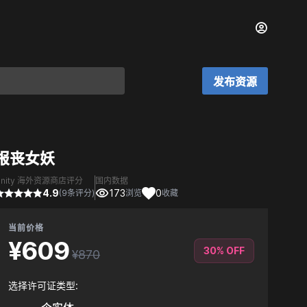
发布资源
报丧女妖
Unity 海外资源商店评分
国内数据
4.9
173
0
(9条评分)
浏览
收藏
当前价格
¥609
30% OFF
¥870
选择许可证类型: