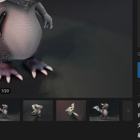
1
/
20