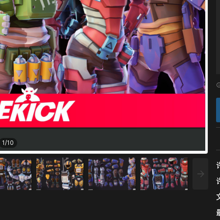
1
/
10