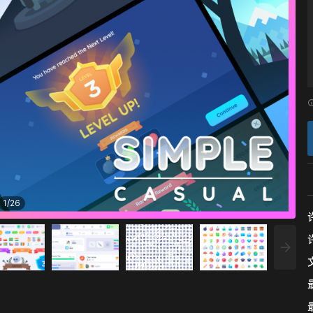
1
/
26