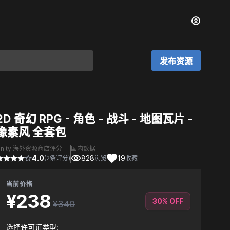
发布资源
2D 奇幻 RPG - 角色 - 战斗 - 地图瓦片 -
像素风 全套包
Unity 海外资源商店评分
国内数据
4.0
828
19
(2条评分)
浏览
收藏
当前价格
¥238
30% OFF
¥340
选择许可证类型: