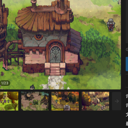
1
/
23